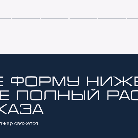
е форму ниж
е полный ра
каза
джер свяжется