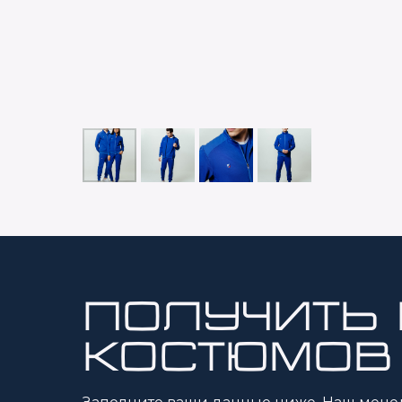
получить
костюмов