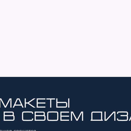
 макеты
 в своем диз