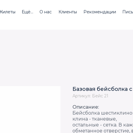
Жилеты
Ещё...
О нас
Клиенты
Рекомендации
Пись
Базовая бейсболка с
Артикул: Бейс 21
Описание:
Бейсболка шестиклино
клина - тканевые,
остальные - сетка. В ка
обметанное отверстие, 