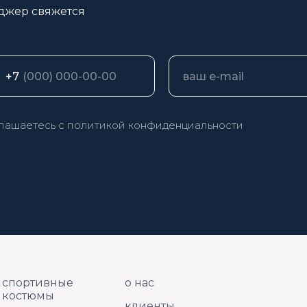
джер свяжется
+7
глашаетесь с
политикой конфиденциальности
спортивные
о нас
костюмы
клиенты