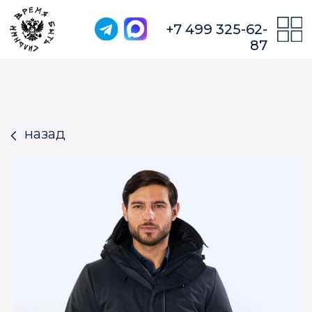
+7 499 325-62-
87
назад