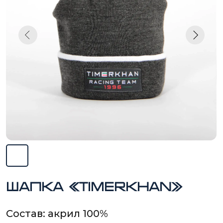
шапка «TIMERKHAN»
Состав: акрил 100%
Шапка на заказ разработана и изготовлена для
TIMERKHAN Racimg Team по индивидуальному
дизайну.
Вид нанесения логотипов заказчика:
сублимационный шеврон.
Материал: 100% акрил.