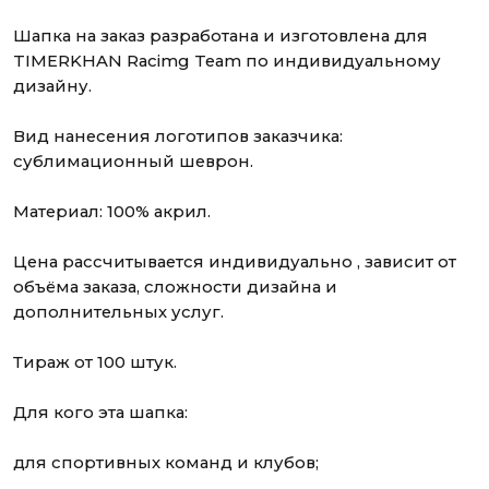
Цена рассчитывается индивидуально , зависит от
объёма заказа, сложности дизайна и
дополнительных услуг.
Тираж от 100 штук.
Для кого эта шапка:
для спортивных команд и клубов;
для корпоративных заказов и мерча;
Заполните
для тех, кто хочет стильную и теплую шапку на
форму ниже
зиму.
и получите
полный расчет
вашего заказа
Заполните ваши данные ниже. Наш
менеджер свяжется с вами для
уточнения деталей заказа