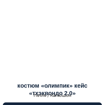
костюм «олимпик» кейс
«тхэквондо 2.0»
Петля / Капюшон
Подробнее